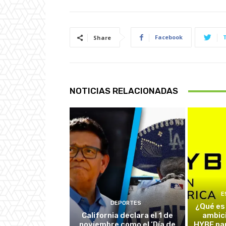
Facebook
Share
NOTICIAS RELACIONADAS
E
DEPORTES
¿Qué es
California declara el 1 de
ambic
noviembre como el ‘Día de
HYBE par