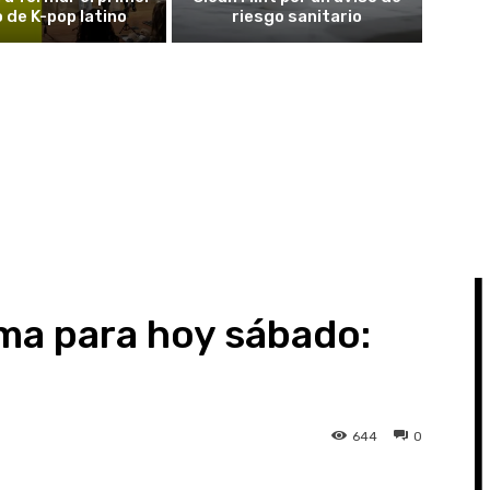
 de K-pop latino
riesgo sanitario