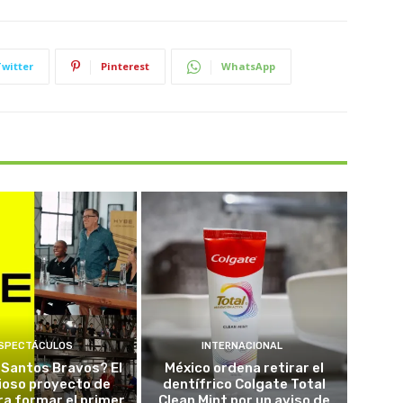
Twitter
Pinterest
WhatsApp
SPECTÁCULOS
INTERNACIONAL
 Santos Bravos? El
México ordena retirar el
ioso proyecto de
dentífrico Colgate Total
a formar el primer
Clean Mint por un aviso de