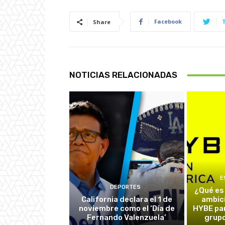
Facebook
Share
NOTICIAS RELACIONADAS
E
DEPORTES
¿Qué es
California declara el 1 de
ambic
noviembre como el ‘Día de
HYBE par
Fernando Valenzuela’
grupo