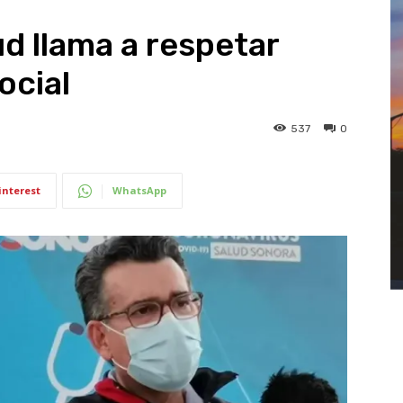
d llama a respetar
ocial
537
0
interest
WhatsApp