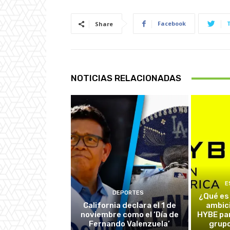
Facebook
Share
NOTICIAS RELACIONADAS
E
DEPORTES
¿Qué es
California declara el 1 de
ambic
noviembre como el ‘Día de
HYBE par
Fernando Valenzuela’
grupo