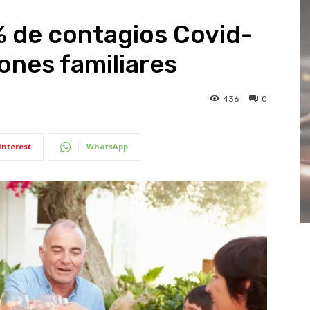
% de contagios Covid-
ones familiares
436
0
interest
WhatsApp