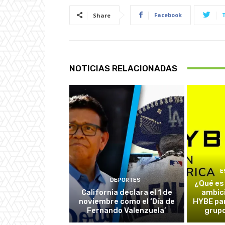
Facebook
Share
NOTICIAS RELACIONADAS
E
DEPORTES
¿Qué es
California declara el 1 de
ambic
noviembre como el ‘Día de
HYBE par
Fernando Valenzuela’
grupo