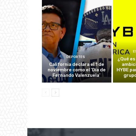
E
DEPORTES
¿Qué es
California declara el 1 de
ambic
noviembre como el ‘Día de
HYBE par
Fernando Valenzuela’
grupo