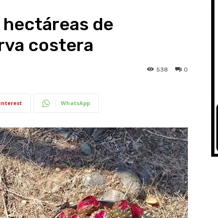
 hectáreas de
rva costera
538
0
interest
WhatsApp