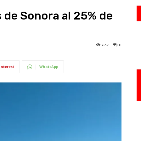
s de Sonora al 25% de
637
0
interest
WhatsApp