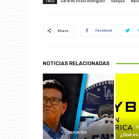
TAGS
Gerardo Pozos Rodriguez
navojoa
Navo
Facebook
Share
NOTICIAS RELACIONADAS
E
DEPORTES
¿Qué es