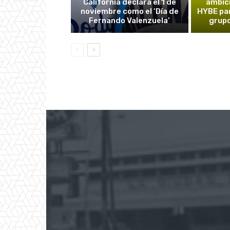
California declara el 1 de
ambic
noviembre como el ‘Día de
HYBE par
Fernando Valenzuela’
grupo