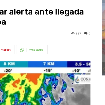
r alerta ante llegada
oa
557
0
interest
WhatsApp