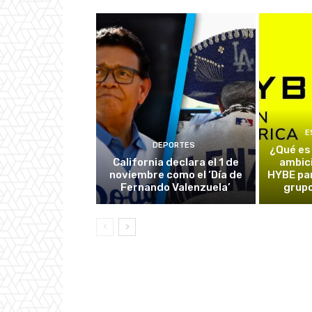
E
DEPORTES
¿Qué es
California declara el 1 de
ambic
noviembre como el ‘Día de
HYBE par
Fernando Valenzuela’
grupo