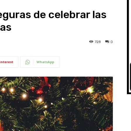
guras de celebrar las
nas
728
0
interest
WhatsApp