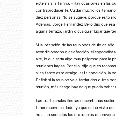
externa a la familia: «Hay ocasiones en las q
contraproducente. Cuidar mucho los tamaños
diez personas. No se sugiere, porque esto in
Además, Jorge Hernández Bello dijo que esa re
alguna terraza, jardín o cualquier lugar que t
Si la intención de las reuniones de fin de a
acondicionados o calefacción, el especialista
aire, lo que sería algo muy peligroso para la 
reuniones largas. Por ello, dijo que es recome
si es tanto este arraigo, esta condición, la n
Definir si la reunión va a tardar dos o tres 
reunión, más riesgo hay de que pueda haber 
Las tradicionales fiestas decembrinas suelen
tener mucho cuidado, ya que se ha visto que t
no sean seguidos los protocolos de prevenci