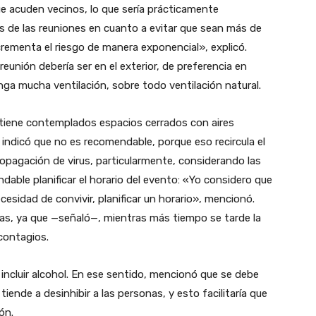
ue acuden vecinos, lo que sería prácticamente
 de las reuniones en cuanto a evitar que sean más de
crementa el riesgo de manera exponencial», explicó.
unión debería ser en el exterior, de preferencia en
enga mucha ventilación, sobre todo ventilación natural.
ño tiene contemplados espacios cerrados con aires
 indicó que no es recomendable, porque eso recircula el
propagación de virus, particularmente, considerando las
ndable planificar el horario del evento: «Yo considero que
ecesidad de convivir, planificar un horario», mencionó.
horas, ya que —señaló—, mientras más tiempo se tarde la
contagios.
 incluir alcohol. En ese sentido, mencionó que se debe
iende a desinhibir a las personas, y esto facilitaría que
ón.