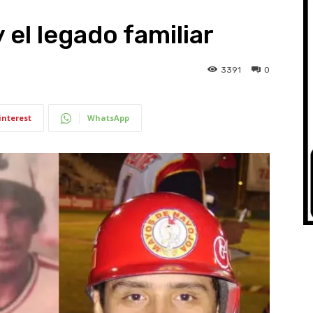
el legado familiar
3391
0
interest
WhatsApp