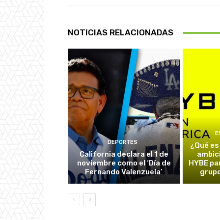
NOTICIAS RELACIONADAS
E
DEPORTES
¿Qué es
California declara el 1 de
ambic
noviembre como el ‘Día de
HYBE par
Fernando Valenzuela’
grupo