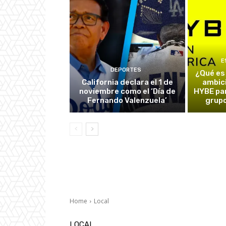
E
DEPORTES
¿Qué es
California declara el 1 de
ambic
noviembre como el ‘Día de
HYBE par
Fernando Valenzuela’
grupo