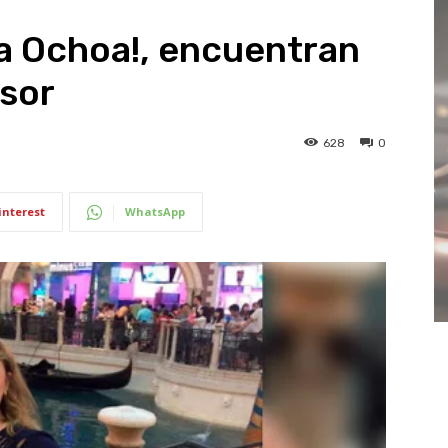
ia Ochoa!, encuentran
esor
628
0
interest
WhatsApp