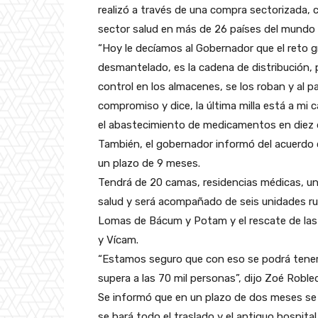
realizó a través de una compra sectorizada, 
sector salud en más de 26 países del mundo 
“Hoy le decíamos al Gobernador que el reto 
desmantelado, es la cadena de distribución
control en los almacenes, se los roban y al p
compromiso y dice, la última milla está a mi
el abastecimiento de medicamentos en diez d
También, el gobernador informó del acuerdo c
un plazo de 9 meses.
Tendrá de 20 camas, residencias médicas, uni
salud y será acompañado de seis unidades ru
Lomas de Bácum y Potam y el rescate de las
y Vícam.
“Estamos seguro que con eso se podrá tener 
supera a las 70 mil personas”, dijo Zoé Roble
Se informó que en un plazo de dos meses se
se hará todo el traslado y el antiguo hospita