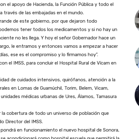
con el apoyo de Hacienda, la Función Pública y todo el
a través de las embajadas en el mundo.
grande de este gobierno, por que dejaron todo
, podemos tener todos los medicamentos y si no hay un
aciente no les llega. Y hoy el señor Gobernador hace un
 cargo, le entramos y entonces vamos a empezar a hacer
ías, ese es el compromiso y lo firmamos hoy”.
on el IMSS, para concluir el Hospital Rural de Vícam en
dad de cuidados intensivos, quirófanos, atención a la
rales en Lomas de Guamúchil, Torim, Belem, Vicam,
 unidades médicas urbanas de Ures, Álamos, Tamasura
la cobertura de todo un universo de población que
do Director del IMSS.
 pondrá en funcionamiento el nuevo hospital de Sonora,
l se acondicionará como hospital escuela que permitirá la