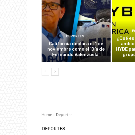
E
DEPORTES
¿Qué es
California declara el 1 de
ambic
noviembre como el ‘Día de
HYBE par
Fernando Valenzuela’
grupo