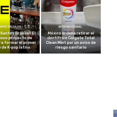
SPECTÁCULOS
INTERNACIONAL
 Santos Bravos? El
México ordena retirar el
ioso proyecto de
dentífrico Colgate Total
a formar el primer
Clean Mint por un aviso de
 de K-pop latino
riesgo sanitario