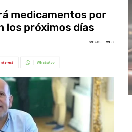
rá medicamentos por
n los próximos días
685
0
interest
WhatsApp