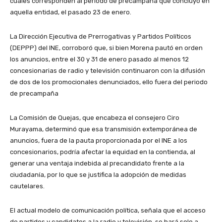
cuales corresponden al periodo de precampaña que concluyó en
aquella entidad, el pasado 23 de enero.
La Dirección Ejecutiva de Prerrogativas y Partidos Políticos
(DEPPP) del INE, corroboró que, si bien Morena pautó en orden
los anuncios, entre el 30 y 31 de enero pasado al menos 12
concesionarias de radio y televisión continuaron con la difusión
de dos de los promocionales denunciados, ello fuera del periodo
de precampaña
La Comisión de Quejas, que encabeza el consejero Ciro
Murayama, determinó que esa transmisión extemporánea de
anuncios, fuera de la pauta proporcionada por el INE a los
concesionarios, podría afectar la equidad en la contienda, al
generar una ventaja indebida al precandidato frente a la
ciudadanía, por lo que se justifica la adopción de medidas
cautelares.
El actual modelo de comunicación política, señala que el acceso
de partidos y candidatos a la radio y televisión, se hará solo a