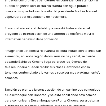
entre los compromisos pendientes es continuar con atención al
pueblo originario seri, el cual ya cuenta con agua potable,
compromiso pactado en la visita del presidente Andrés Manuel
López Obrador el pasado 12 de noviembre.
El mandatario estatal detalló que se está trabajando en el
proyecto de la instalación de una antena de telefonía móvil e
internet en beneficio de la población.
“Imagínense ustedes la relevancia de esta instalación técnica tan
elemental, ahí en la región de los seris no hay señal, se pierde
pasando Bahía de Kino; no llega para que los jóvenes de
telesecundaria puedan recibir sus clases, entonces eso lo
tenemos contemplado y lo vamos a resolver muy próximamente”,
comentó.
También se plantea la construcción de un camino que comunique
a Desemboque con Caborca, y se está analizando otro camino
para comunicar a Desemboque con Punta Chueca, para detonar
el turismo en el canal El Infiernillo, que sería mucho más