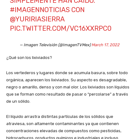
SIMPLEMENTE HAN CAÍDO.
#IMAGENNOTICIAS
CON
@YURIRIASIERRA
PIC.TWITTER.COM/VC16XXRPC0
— Imagen Televisión (@ImagenTVMex)
March 17, 2022
¿Qué son los lixiviados?
Los vertederos y lugares donde se acumula basura, sobre todo
orgánica, aparecen los lixiviados. Su aspecto es desagradable,
negro o amarillo, denso y con mal olor. Los lixiviados son líquidos
que se forman como resultado de pasar o “percolarse” a través
de un sólido.
El líquido arrastra distintas partículas de los sólidos que
atraviesa, son altamente contaminantes ya que contienen
concentraciones elevadas de compuestos como pesticidas,
hidrocarburos, productos químicos e industriales e incluso