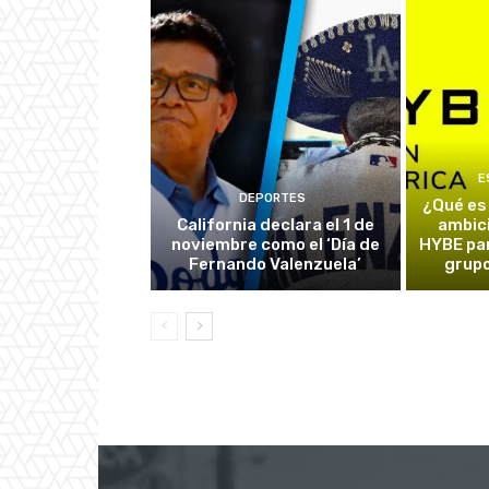
E
DEPORTES
¿Qué es
California declara el 1 de
ambic
noviembre como el ‘Día de
HYBE par
Fernando Valenzuela’
grupo