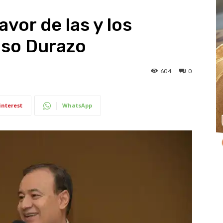
vor de las y los
nso Durazo
604
0
interest
WhatsApp