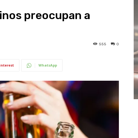
tinos preocupan a
555
0
interest
WhatsApp