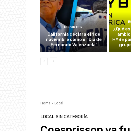
E
DEPORTES
¿Qué es
California declara el 1 de
ambic
noviembre como el ‘Día de
HYBE par
Fernando Valenzuela’
grupo