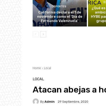
E
DEPORTES
¿Qué es
California declara el 1 de
ambic
noviembre como el ‘Día de
HYBE par
Fernando Valenzuela’
grupo