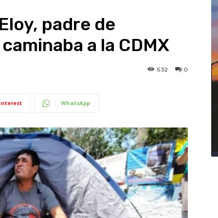
loy, padre de
 caminaba a la CDMX
532
0
interest
WhatsApp