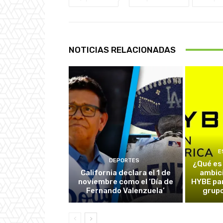
NOTICIAS RELACIONADAS
E
DEPORTES
¿Qué es
California declara el 1 de
ambic
noviembre como el ‘Día de
HYBE par
Fernando Valenzuela’
grupo