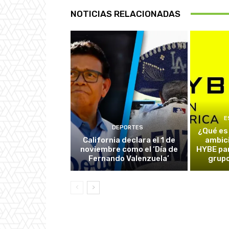
NOTICIAS RELACIONADAS
E
DEPORTES
¿Qué es
California declara el 1 de
ambic
noviembre como el ‘Día de
HYBE par
Fernando Valenzuela’
grupo