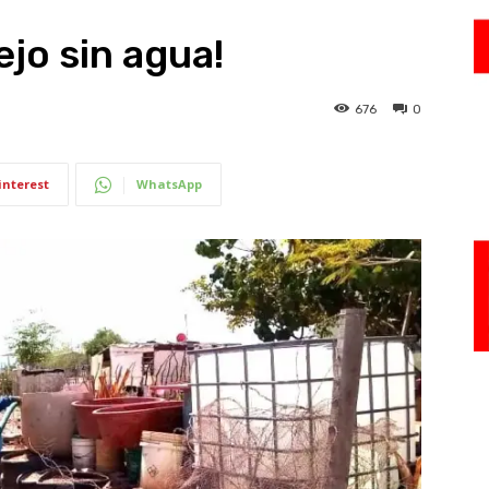
ejo sin agua!
676
0
interest
WhatsApp