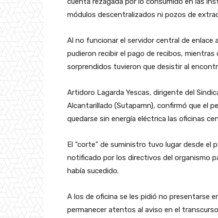
cuenta rezagada por lo consumido en las inst
módulos descentralizados ni pozos de extrac
Al no funcionar el servidor central de enlac
pudieron recibir el pago de recibos, mientras q
sorprendidos tuvieron que desistir al encont
Artidoro Lagarda Yescas, dirigente del Sindi
Alcantarillado (Sutapamn), confirmó que el pe
quedarse sin energía eléctrica las oficinas cen
El “corte” de suministro tuvo lugar desde el p
notificado por los directivos del organismo p
había sucedido.
A los de oficina se les pidió no presentarse e
permanecer atentos al aviso en el transcurso