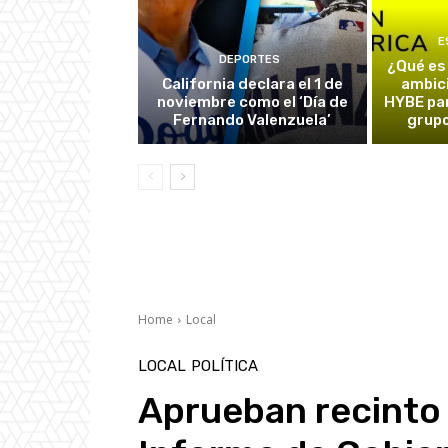
E
DEPORTES
¿Qué es
California declara el 1 de
ambic
noviembre como el ‘Día de
HYBE par
Fernando Valenzuela’
grupo