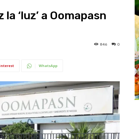
 la ‘luz’ a Oomapasn
846
0
interest
WhatsApp