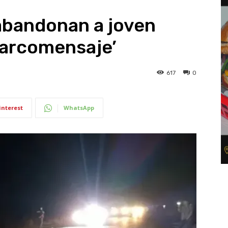
abandonan a joven
narcomensaje’
617
0
interest
WhatsApp