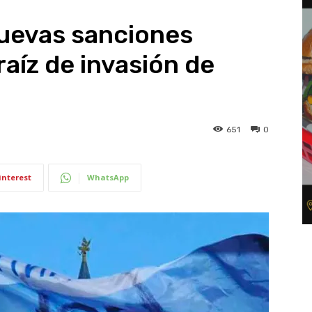
uevas sanciones
raíz de invasión de
651
0
interest
WhatsApp