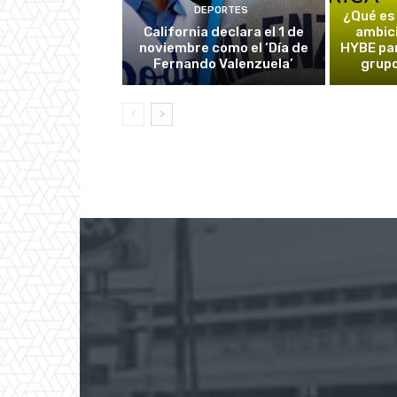
DEPORTES
¿Qué es
California declara el 1 de
ambic
noviembre como el ‘Día de
HYBE par
Fernando Valenzuela’
grupo