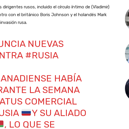
irigentes rusos, incluido el círculo íntimo de (Vladimir)
ntro con el británico Boris Johnson y el holandés Mark
 invasión rusa.
NCIA NUEVAS
ONTRA
#RUSIA
CANADIENSE HABÍA
RANTE LA SEMANA
TATUS COMERCIAL
RUSIA
Y SU ALIADO
, LO QUE SE