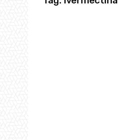
Tag:
ivermectina